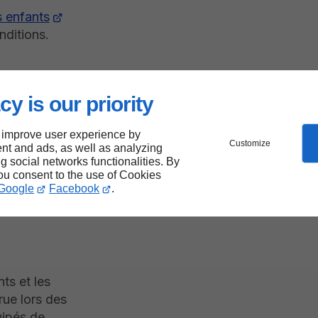
 enfants
nditions.
cy is our priority
e
 improve user experience by
Customize
nt and ads, as well as analyzing
ng social networks functionalities. By
you consent to the use of Cookies
 à
Google
Facebook
.
ts et les
rue lors des
uipés de