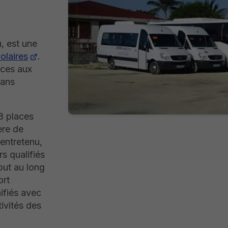
, est une
olaires
.
ices aux
sans
78 places
ère de
entretenu,
s qualifiés
tout au long
ort
nifiés avec
tivités des