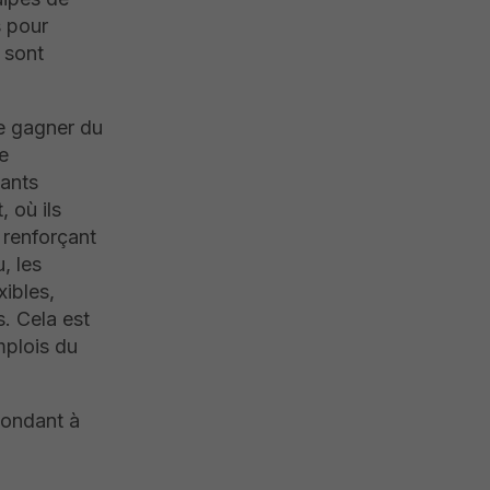
s pour
s sont
e gagner du
e
fants
 où ils
 renforçant
, les
xibles,
. Cela est
mplois du
pondant à