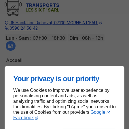
TRANSPORTS
LES SIX F' SARL
15 Habitation Richeval,
97139
MORNE A L'EAU
0590 24 58 42
Lun - Sam
: 07h30 - 18h30
Dim
: 08h - 12h
Accueil
Contactez-nous
Your privacy is our priority
Mentions légales
Plan du site
We use Cookies to improve user experience by
personalising content and ads, as well as
analyzing traffic and optimizing social networks
functionalities. By clicking "I Agree" you consent to
Haut de page
the use of Cookies from our providers
Google
Facebook
.