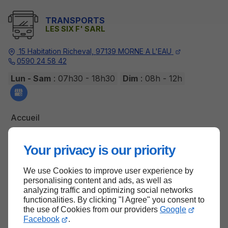
TRANSPORTS
LES SIX F' SARL
15 Habitation Richeval,
97139
MORNE A L'EAU
0590 24 58 42
Lun - Sam
: 07h30 - 18h30
Dim
: 08h - 12h
Accueil
Contactez-nous
Your privacy is our priority
Mentions légales
Plan du site
We use Cookies to improve user experience by
personalising content and ads, as well as
analyzing traffic and optimizing social networks
functionalities. By clicking "I Agree" you consent to
the use of Cookies from our providers
Google
Haut de page
Facebook
.