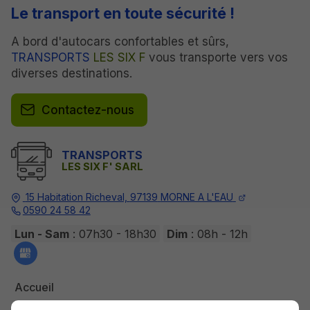
Le transport en toute sécurité !
A bord d'autocars confortables et sûrs,
TRANSPORTS
LES SIX F
vous transporte vers vos
diverses destinations.
Contactez-nous
TRANSPORTS
LES SIX F' SARL
15 Habitation Richeval,
97139
MORNE A L'EAU
0590 24 58 42
Lun - Sam
: 07h30 - 18h30
Dim
: 08h - 12h
Accueil
Contactez-nous