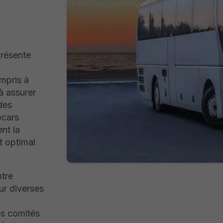
présente
ompris à
à assurer
des
ocars
nt la
t optimal
tre
ur diverses
es comités