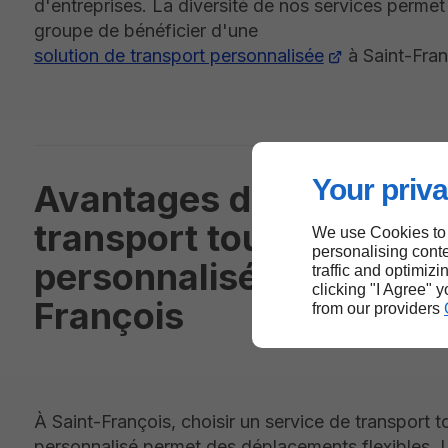
d'entreprises. La diversité de nos services perme
groupe de bénéficier d'une
solution de transport personnalisée
à Saint-Fran
Your priva
Avantages d’un service
transport touristique
We use Cookies to
personalising conte
personnalisé à Saint-
traffic and optimizi
clicking "I Agree" 
François
from our providers
À Saint-François, choisir un service de transport t
personnalisé permet des déplacements flexibles. L