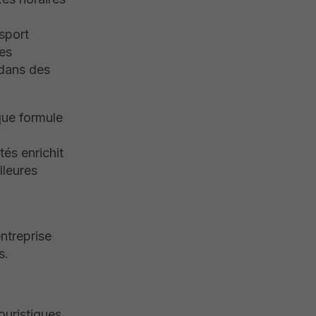
nsport
Les
 dans des
que formule
s enrichit
lleures
ntreprise
s.
ouristiques