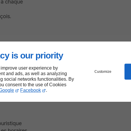
t à chaque
çois.
cy is our priority
 de
 improve user experience by
Customize
nt and ads, as well as analyzing
ng social networks functionalities. By
you consent to the use of Cookies
Google
Facebook
.
ouristique
es horaires