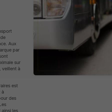
nsport
 de
nce. Aux
marque par
sont
aximale sur
 veillent à
raires est
 à
pour des
 Les
ainsi les