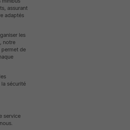
s minibus
ts, assurant
tre adaptés
rganiser les
, notre
 permet de
chaque
des
la sécurité
e service
nous.