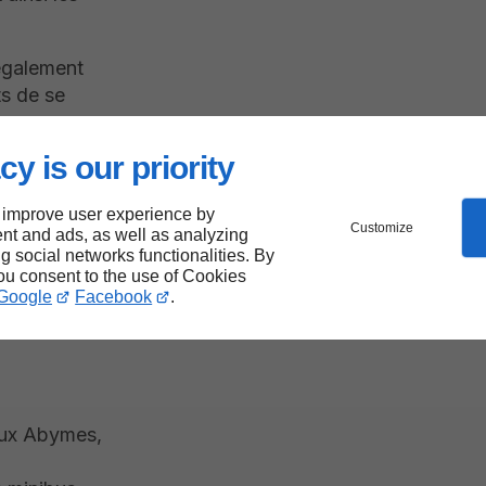
 également
ts de se
cy is our priority
 improve user experience by
Customize
nt and ads, as well as analyzing
ng social networks functionalities. By
nts en
you consent to the use of Cookies
Google
Facebook
.
mes
aux Abymes,