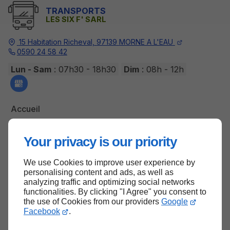
TRANSPORTS
LES SIX F' SARL
15 Habitation Richeval,
97139
MORNE A L'EAU
0590 24 58 42
Lun - Sam
: 07h30 - 18h30
Dim
: 08h - 12h
Accueil
Contactez-nous
Your privacy is our priority
Mentions légales
Plan du site
We use Cookies to improve user experience by
personalising content and ads, as well as
analyzing traffic and optimizing social networks
functionalities. By clicking "I Agree" you consent to
Haut de page
the use of Cookies from our providers
Google
Facebook
.